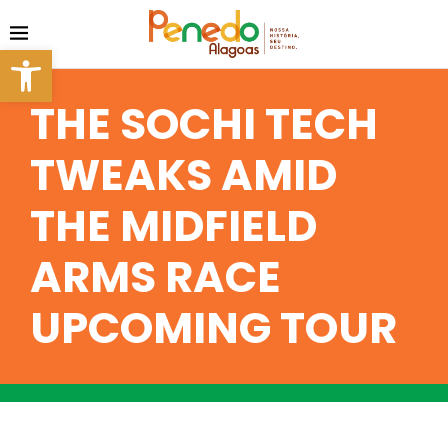
Barra de Ferramentas Aberta
THE SOCHI TECH
TWEAKS AMID
THE MIDFIELD
ARMS RACE
UPCOMING TOUR