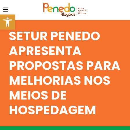
Barra de Ferramentas Aberta
SETUR PENEDO
APRESENTA
PROPOSTAS PARA
MELHORIAS NOS
MEIOS DE
HOSPEDAGEM