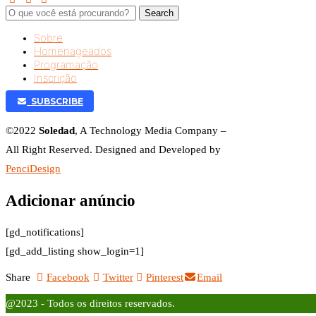
Search
Sobre
Homenageados
Programação
Inscrição
SUBSCRIBE
©2022
Soledad
, A Technology Media Company –
All Right Reserved. Designed and Developed by
PenciDesign
Adicionar anúncio
[gd_notifications]
[gd_add_listing show_login=1]
Share
Facebook
Twitter
Pinterest
Email
@2023 - Todos os direitos reservados.