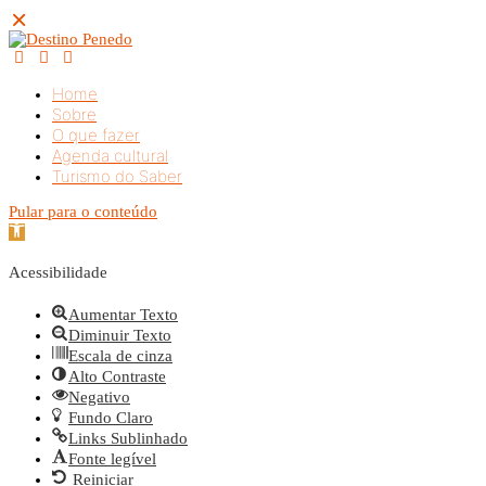
Home
Sobre
O que fazer
Agenda cultural
Turismo do Saber
Pular para o conteúdo
Barra de Ferramentas Aberta
Acessibilidade
Aumentar Texto
Diminuir Texto
Escala de cinza
Alto Contraste
Negativo
Fundo Claro
Links Sublinhado
Fonte legível
Reiniciar