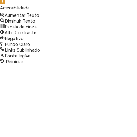
Barra de Ferramentas Aberta
Acessibilidade
Aumentar Texto
Diminuir Texto
Escala de cinza
Alto Contraste
Negativo
Fundo Claro
Links Sublinhado
Fonte legível
Reiniciar